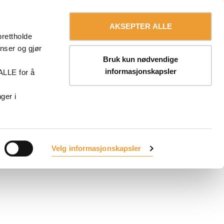
+47 64945000
AKSEPTER ALLE
prettholde
anser og gjør
Bruk kun nødvendige
r
informasjonskapsler
ALLE for å
ger i
Velg informasjonskapsler