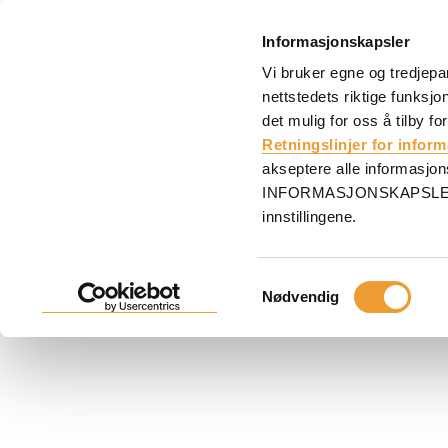
Informasjonskapsler
Vi bruker egne og tredjepa
nettstedets riktige funksjo
Forside
Fasadestillas BRIO
det mulig for oss å tilby fo
FASADESTILLAS BRIO
Retningslinjer for infor
akseptere alle informasjon
Svært tilpasningsdyktig ramme- og ringlåsstilassyst
INFORMASJONSKAPSLER og 
Raskt og sikkert å sette opp. Sertifisert produkt.
innstillingene.
Consent
Nødvendig
Selection