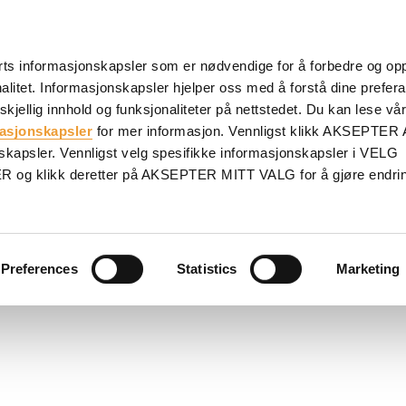
rts informasjonskapsler som er nødvendige for å forbedre og op
nalitet. Informasjonskapsler hjelper oss med å forstå dine prefer
rskjellig innhold og funksjonaliteter på nettstedet. Du kan lese vå
masjonskapsler
for mer informasjon. Vennligst klikk AKSEPTER 
skapsler. Vennligst velg spesifikke informasjonskapsler i VELG
em for enhver fasadegeometri.
klikk deretter på AKSEPTER MITT VALG for å gjøre endrin
Preferences
Statistics
Marketing