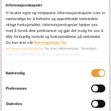
Informasjonskapsler
Vi bruker egne og tredjeparts informasjonskapsler som er
nødvendige for å forbedre og opprettholde nettstedets
riktige funksjonalitet. Informasjonskapsler hjelper oss
med å forstå dine preferanser og gjør det mulig for oss å
tilby forskjellig innhold og funksjonaliteter på nettstedet.
Du kan lese vår
Retningslinjer for
informasjonskapsler
for mer informasjon. Vennligst
klikk AKSEPTER ALLE for å akseptere alle
informasjonskapsler. Vennligst velg spesifikke
informasjonskapsler i VELG INFORMASJONSKAPSLER
Consent
og klikk deretter på AKSEPTER MITT VALG for å gjøre
Nødvendig
Selection
endringer i innstillingene.
Preferences
Statistics