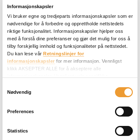
Informasjonskapsler
Vi bruker egne og tredjeparts informasjonskapsler som er
nødvendige for å forbedre og opprettholde nettstedets
riktige funksjonalitet. Informasjonskapsler hjelper oss
med å forstå dine preferanser og gjør det mulig for oss å
tilby forskjellig innhold og funksjonaliteter på nettstedet.
Du kan lese vår
Retningslinjer for
informasjonskapsler
for mer informasjon. Vennligst
klikk AKSEPTER ALLE for å akseptere alle
informasjonskapsler. Vennligst velg spesifikke
informasjonskapsler i VELG INFORMASJONSKAPSLER
Consent
og klikk deretter på AKSEPTER MITT VALG for å gjøre
Nødvendig
Selection
endringer i innstillingene.
Preferences
Statistics