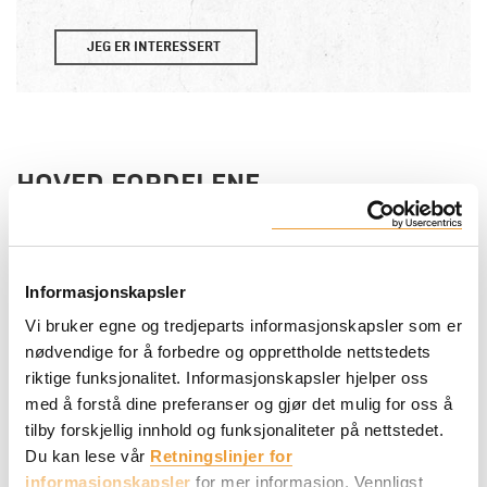
JEG ER INTERESSERT
HOVED FORDELENE
Tilgjengelig i tre høyder:
3.3 m / 2.7 m / 1.2 m
.
Laget for høyt støpetrykk
80 kN/m²
.
Informasjonskapsler
Vi bruker egne og tredjeparts informasjonskapsler som er
Robust galvanisert konstruksjon for
minimalt
nødvendige for å forbedre og opprettholde nettstedets
vedlikehold
.
riktige funksjonalitet. Informasjonskapsler hjelper oss
Lynkjapp
, en bevegelse plasserer den og fjerner den.
med å forstå dine preferanser og gjør det mulig for oss å
tilby forskjellig innhold og funksjonaliteter på nettstedet.
Ingen interferens
med nærliggende armeringsjern.
Du kan lese vår
Retningslinjer for
Løftekapasitet
pr. hjørne
2000 kg
.
informasjonskapsler
for mer informasjon. Vennligst